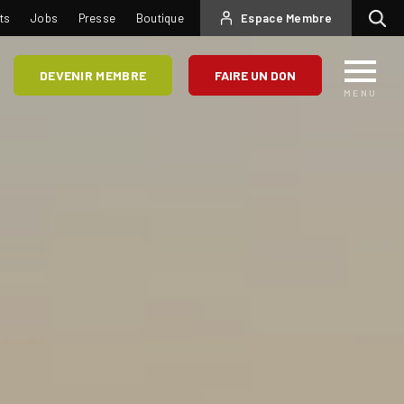
USER
ts
Jobs
Presse
Boutique
Espace Membre
Recherc
ACCOUNT
MENU
DEVENIR MEMBRE
FAIRE UN DON
MENU