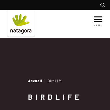
Aller
Recherc
au
contenu
principal
MENU
Accueil
BirdLife
BIRDLIFE