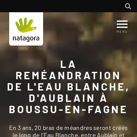
Aller
Recherc
au
contenu
principal
MENU
LA
REMÉANDRATION
DE L'EAU BLANCHE,
D'AUBLAIN À
BOUSSU-EN-FAGNE
En 3 ans, 20 bras de méandres seront créés
le long de l’Eau Blanche, entre Aublain et