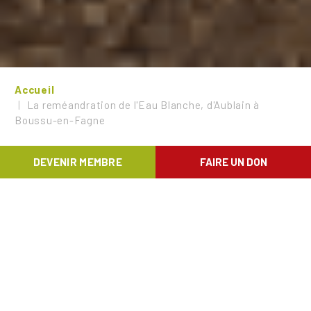
Accueil
La reméandration de l'Eau Blanche, d'Aublain à
Boussu-en-Fagne
DEVENIR MEMBRE
FAIRE UN DON
Ce projet de reméandration s’étend sur près de 2 km
de rivière, principalement au sein de la réserve naturelle
Natagora de la Prée.
Son objectif : concilier la
conservation de la nature, l’activité agricole de la
région et la gestion des risques d’inondation.
Modifiée par l’activité humaine dans les années 1960,
l’Eau Blanche retrouve progressivement sa dynamique
naturelle. Courants rapides, zones calmes, bois