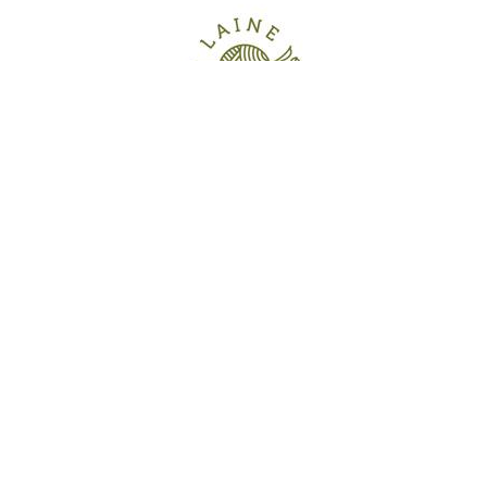
nos paysages et créé des milieux particulièrement riches 
piques, souvent rares, parfois menacées. Celles-ci favorisent 
n nourrissent. Ouverts par l'homme, il y a des siècles, pour y f
. Dans le cadre de l’Interreg DEFI-Laine,
Natagora s’implique 
a filière de valorisation de la laine des moutons qui pâturent 
00 et prairies à haute valeur biologique.
ACTIONS DU PROJET