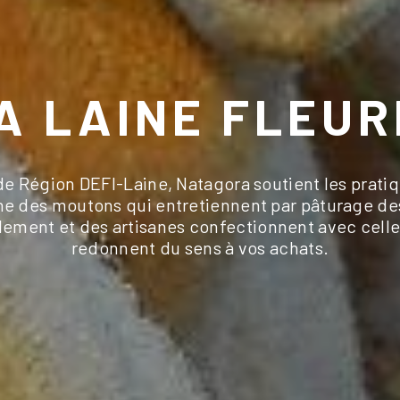
A LAINE FLEUR
de Région DEFI-Laine, Natagora soutient les pratiq
laine des moutons qui entretiennent par pâturage de
alement et des artisanes confectionnent avec celle
redonnent du sens à vos achats.