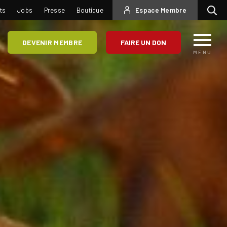
USER
ts
Jobs
Presse
Boutique
Espace Membre
Recherc
ACCOUNT
MENU
DEVENIR MEMBRE
FAIRE UN DON
MENU