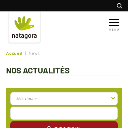
Aller
Recherc
au
contenu
principal
MENU
Accueil
News
NOS ACTUALITÉS
RECHERCHER