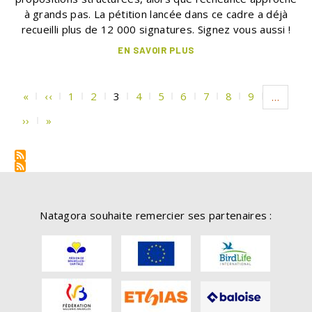
à grands pas. La pétition lancée dans ce cadre a déjà
recueilli plus de 12 000 signatures. Signez vous aussi !
EN SAVOIR PLUS
Pagination
Première
«
Page
‹‹
Page
1
Page
2
Page
3
Page
4
Page
5
Page
6
Page
7
Page
8
Page
9
…
page
précédente
courante
Page
››
Dernière
»
suivante
page
Natagora souhaite remercier ses partenaires :