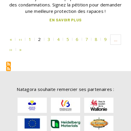
des condamnations. Signez la pétition pour demander
une meilleure protection des rapaces !
EN SAVOIR PLUS
Pagination
Première
«
Page
‹‹
Page
1
Page
2
Page
3
Page
4
Page
5
Page
6
Page
7
Page
8
Page
9
…
page
précédente
courante
Page
››
Dernière
»
suivante
page
Natagora souhaite remercier ses partenaires :