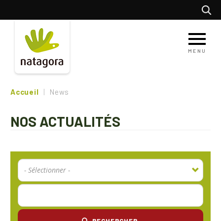
Aller
Recherc
au
contenu
principal
MENU
Accueil
News
NOS ACTUALITÉS
RECHERCHER