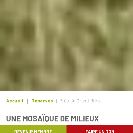
Accueil
Réserves
Prés de Grand Rieu
UNE MOSAÏQUE DE MILIEUX
HUMIDES AU PROFIT DES OISEAUX
DEVENIR MEMBRE
FAIRE UN DON