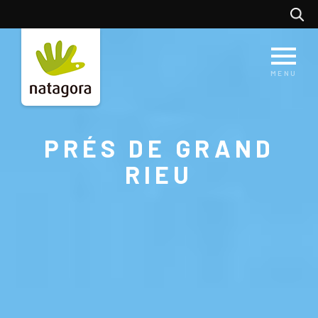
Aller
Recherc
au
contenu
principal
MENU
PRÉS DE GRAND
RIEU