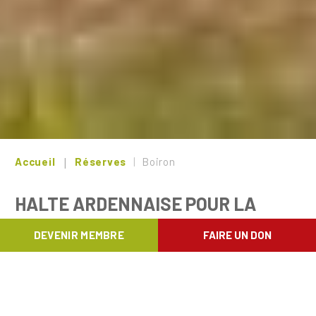
Accueil
Réserves
Boiron
HALTE ARDENNAISE POUR LA
GRANDE AIGRETTE
DEVENIR MEMBRE
FAIRE UN DON
La réserve naturelle de Boiron est
essentiellement composée de zones
humides, prairiales ou boisées s'articulant