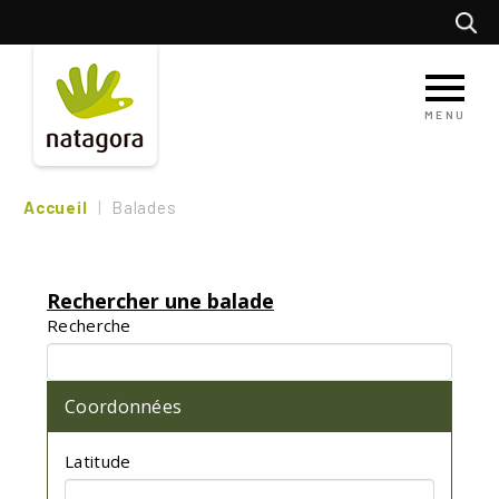
Aller
Recherc
au
contenu
principal
MENU
Accueil
Balades
Rechercher une balade
Recherche
Coordonnées
Latitude