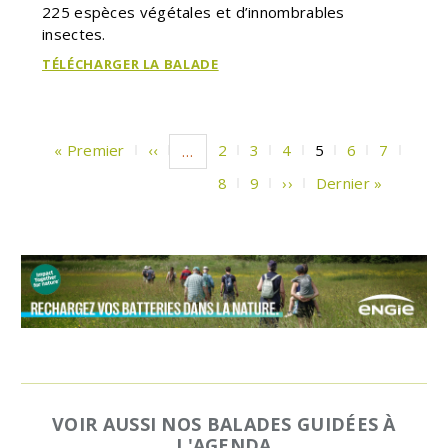
225 espèces végétales et d’innombrables
insectes.
TÉLÉCHARGER LA BALADE
Pagination
Première
« Premier
Page
‹‹
Page
2
Page
3
Page
4
Page
5
Page
6
Page
7
…
page
précédente
courante
Page
8
Page
9
Page
››
Dernière
Dernier »
suivante
page
VOIR AUSSI NOS BALADES GUIDÉES À
L'AGENDA