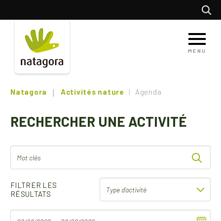
Aller
Recherc
au
contenu
principal
MENU
Natagora
Activités nature
Agenda
RECHERCHER UNE ACTIVITÉ
FILTRER LES
RÉSULTATS