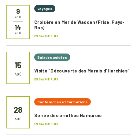
Voyages
9
AOÛ
Croisère en Mer de Wadden (Frise, Pays-
14
Bas)
AOÛ
EN SAVOIR PLUS
Balades guidées
15
Visite "Découverte des Marais d'Harchies"
AOÛ
EN SAVOIR PLUS
Conférences et formations
28
Soirée des ornithos Namurois
AOÛ
EN SAVOIR PLUS