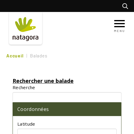
Aller
Recherc
au
contenu
principal
MENU
Accueil
Balades
Rechercher une balade
Recherche
Coordonnées
Latitude