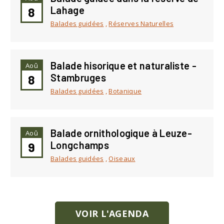
Lahage
8
Balades guidées
,
Réserves Naturelles
Balade hisorique et naturaliste -
Aoû
Stambruges
8
Balades guidées
,
Botanique
Balade ornithologique à Leuze-
Aoû
Longchamps
9
Balades guidées
,
Oiseaux
VOIR L'AGENDA