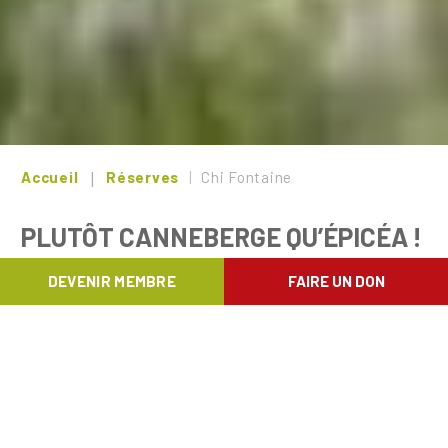
Accueil
Réserves
Chi Fontaine
PLUTÔT CANNEBERGE QU’ÉPICÉA !
DEVENIR MEMBRE
FAIRE UN DON
À quelques kilomètres de Gouvy, s’étend sur
37,5 hectares le site de Chi Fontaine. Là où
dominaient encore au début des années
nonante de mornes plantations d’épicéas,
divers milieux rares accueillent aujourd’hui
une flore et une faune d’exception.