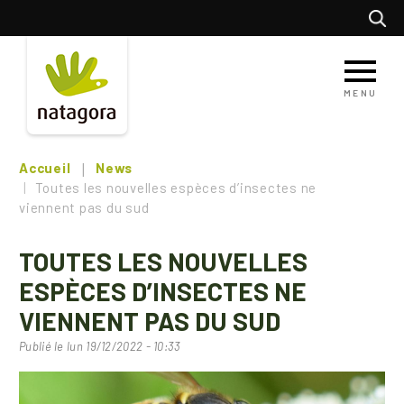
Aller
Recherc
au
contenu
principal
MENU
Accueil
News
Toutes les nouvelles espèces d’insectes ne
viennent pas du sud
TOUTES LES NOUVELLES
ESPÈCES D’INSECTES NE
VIENNENT PAS DU SUD
Publié le
lun 19/12/2022 - 10:33