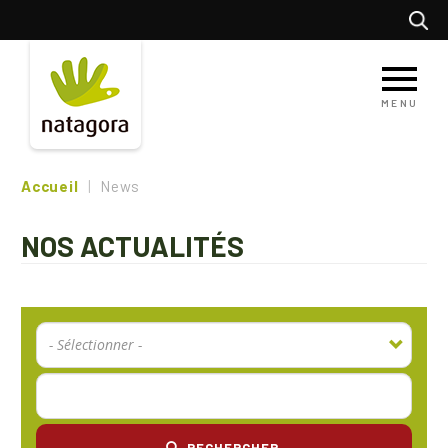
Aller
Recherc
au
contenu
principal
MENU
Accueil
News
NOS ACTUALITÉS
RECHERCHER