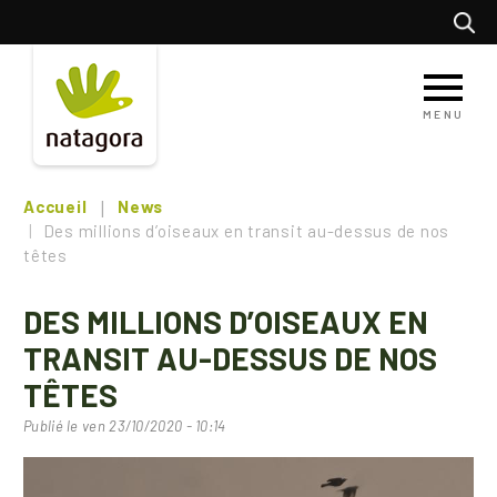
Aller
Recherc
au
contenu
principal
MENU
Accueil
News
Des millions d’oiseaux en transit au-dessus de nos
têtes
DES MILLIONS D’OISEAUX EN
TRANSIT AU-DESSUS DE NOS
TÊTES
Publié le
ven 23/10/2020 - 10:14