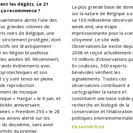
nt les dégâts. Le 21
La plus grande base de don
t, ça recommence ?
sur la nature de Belgique a a
uantenaire abrite l'une des
sa 100 millionième observat
lus grandes colonies de
week-end, une étape
ets noirs de Belgique, une
impressionnante pour la sci
 strictement protégée, dont
citoyenne. Le site web
ectifs ont drastiquement
Observations.be existe depu
é en Région bruxelloise
2008 et reçoit actuellement
 les années 90. Récemment,
10 millions d’observations pa
rands événements avec
En coulisses, 360 experts
 pyrotechniques et son
bénévoles vérifient les
é s'y sont tenus en pleine
signalements. Toutes ces
 de reproduction :
observations contribuent à
ement de musique
cartographier la nature et
nique « Hangar » le 6 juin, et
constituent une base solide 
tivités anniversaire
recherche en biologie de la
aines « Freedom 250 » le 28
conservation et l’élaboratio
ous avions alerté sur les
politiques environnementale
s du deuxième, sans avoir
EN SAVOIR PLUS
formés du premier.