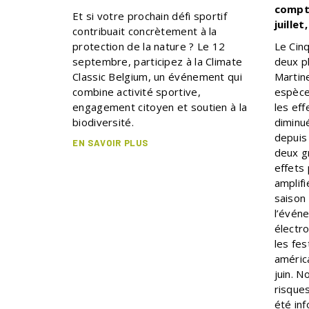
compte
Et si votre prochain défi sportif
juille
contribuait concrètement à la
protection de la nature ? Le 12
Le Cinq
septembre, participez à la Climate
deux p
Classic Belgium, un événement qui
Martin
combine activité sportive,
espèce
engagement citoyen et soutien à la
les eff
biodiversité.
diminu
depuis
EN SAVOIR PLUS
deux g
effets
amplifi
saison
l’évén
électro
les fes
améric
juin. N
risque
été in