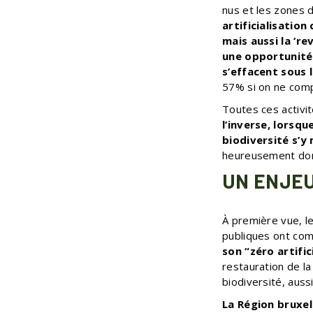
nus et les zones 
artificialisation
mais aussi la ‘r
une opportunité 
s’effacent sous 
57% si on ne compt
Toutes ces activit
l’inverse, lorsqu
biodiversité s’y
heureusement donc,
UN ENJEU
À première vue, le
publiques ont com
son “zéro artific
restauration de la
biodiversité, aussi 
La Région bruxe