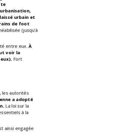
tte
’urbanisation,
laissé urbain et
rains de foot
méabilisée (jusqu’à
ité entre eux.
À
ut voir la
 eux).
Fort
, les autorités
éenne a adopté
n.
La loi sur la
ssentiels à la
st ainsi engagée