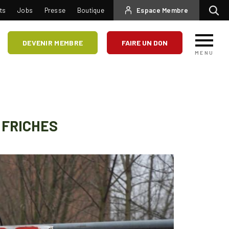
USER
ts
Jobs
Presse
Boutique
Espace Membre
Recherc
ACCOUNT
MENU
DEVENIR MEMBRE
FAIRE UN DON
MENU
 FRICHES