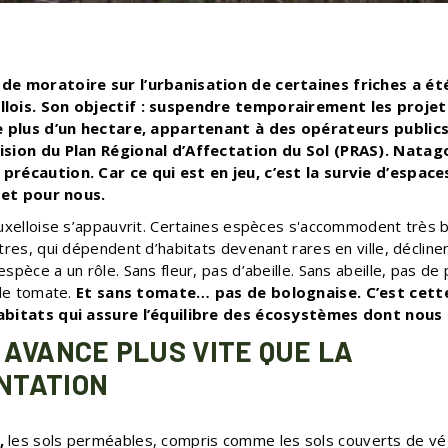
de moratoire sur l’urbanisation de certaines friches a é
lois. Son objectif : suspendre temporairement les projet
de plus d’un hectare, appartenant à des opérateurs public
ision du Plan Régional d’Affectation du Sol (PRAS). Natag
précaution. Car ce qui est en jeu, c’est la survie d’espac
. et pour nous.
uxelloise s’appauvrit. Certaines espèces s'accommodent très bi
tres, qui dépendent d’habitats devenant rares en ville, déclin
spèce a un rôle. Sans fleur, pas d’abeille. Sans abeille, pas de p
 de tomate.
Et sans tomate… pas de bolognaise.
C’est cett
abitats qui assure l’équilibre des écosystèmes dont nou
 AVANCE PLUS VITE QUE LA
NTATION
,
les sols perméables, compris comme les sols couverts de vég