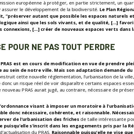
ission européenne à protéger, en partie strictement, un quart
 y assurer le développement de la biodiversité.
Le Plan Région
it, “préserver autant que possible les espaces naturels 
ogique ainsi que les sols vivants, et de qualité, [...] favori
es connexions, [...] créer de nouveaux espaces verts dans l
E POUR NE PAS TOUT PERDRE
 PRAS est en cours de modification en vue de prendre pl
e au sein de notre ville. Mais son adaptation demande d
struit cette nouvelle réglementation, l’urbanisation de la ville,
te donc un risque réel de voir disparaître certains espaces essen
le nouveau PRAS aurait jugé, au contraire, nécessaire de prése
’ordonnance visant à imposer un moratoire à l’urbanisati
ble donc nécessaire, cohérente, et raisonnable. Nécessair
rver de l’urbanisation des friches
de taille intéressante pou
 puisqu’elle s’inscrit dans les engagements pris par la R
d’actualisation du PRAS.
Raisonnable puisqu’elle ne vise que 