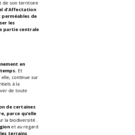
 de son territoire
al d’Affectation
et perméables de
ser les
a partie centrale
einement en
u temps.
Et
 elle, continue sur
tiels à la
rver de toute
on de certaines
e, parce qu’elle
r la biodiversité .
égion
et au regard
les terrains