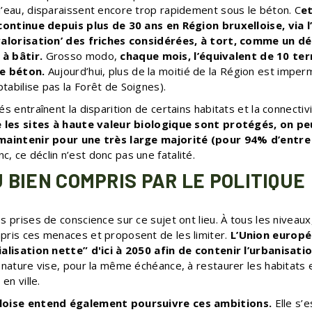
d’eau, disparaissent encore trop rapidement sous le béton. C
e
 continue depuis plus de 30 ans en Région bruxelloise, via l
evalorisation’ des friches considérées, à tort, comme un dé
à bâtir.
Grosso modo,
chaque mois, l’équivalent de 10 ter
le béton.
Aujourd’hui, plus de la moitié de la Région est imper
abilise pas la Forêt de Soignes).
és entraînent la disparition de certains habitats et la connectiv
e les sites à haute valeur biologique sont protégés, on pe
 maintenir pour une très large majorité (pour 94% d’entre
 ce déclin n’est donc pas une fatalité.
 BIEN COMPRIS PAR LE POLITIQUE
s prises de conscience sur ce sujet ont lieu. À tous les niveaux
pris ces menaces et proposent de les limiter.
L’Union europ
ialisation nette” d'ici à 2050 afin de contenir l’urbanisatio
 nature vise, pour la même échéance, à restaurer les habitats e
en ville.
lloise entend également poursuivre ces ambitions.
Elle s’e