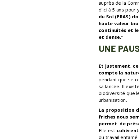
auprès de la Comm
d’ici à 5 ans pour
du Sol (PRAS) do
haute valeur biol
continuités et l
et dense.”
UNE PAUS
Et justement, ce
compte la natur
pendant que se con
sa lancée. Il exis
biodiversité que 
urbanisation.
La proposition d
friches nous sem
permet de prése
Elle est
cohérente
du travail entamé 