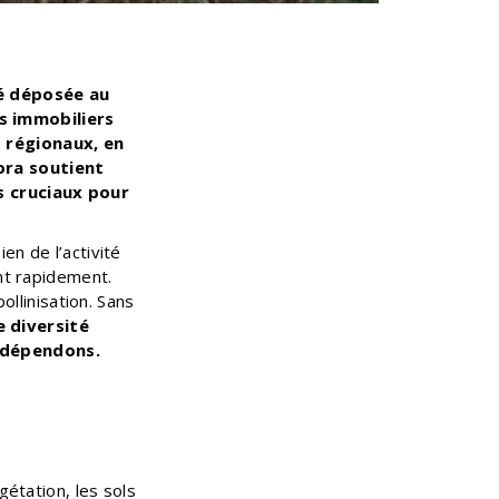
té déposée au
s immobiliers
s régionaux, en
ora soutient
es cruciaux pour
en de l’activité
ent rapidement.
ollinisation. Sans
e diversité
s dépendons.
étation, les sols