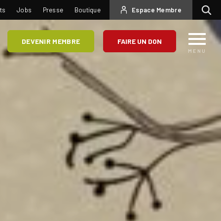
USER
ts
Jobs
Presse
Boutique
Espace Membre
Recherc
ACCOUNT
MENU
DEVENIR MEMBRE
FAIRE UN DON
MENU