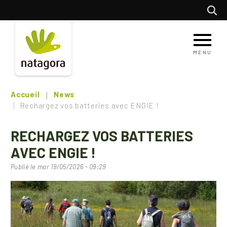
Aller
Recherc
au
contenu
principal
MENU
Accueil
News
Rechargez vos batteries avec ENGIE !
RECHARGEZ VOS BATTERIES
AVEC ENGIE !
Publié le
mar 19/05/2026 - 09:29