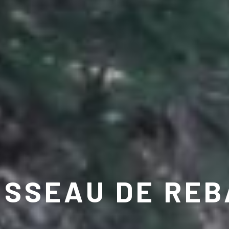
ISSEAU DE REB