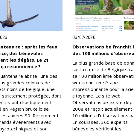
2026
06/07/2026
ntenaire : après les feux
Observations.be franchit 
fice, des bénévoles
des 100 millions d'observ
nt les dégâts. Le 21
La plus grande base de don
t, ça recommence ?
sur la nature de Belgique a a
uantenaire abrite l'une des
sa 100 millionième observat
lus grandes colonies de
week-end, une étape
ets noirs de Belgique, une
impressionnante pour la sci
 strictement protégée, dont
citoyenne. Le site web
ectifs ont drastiquement
Observations.be existe depu
é en Région bruxelloise
2008 et reçoit actuellement
 les années 90. Récemment,
10 millions d’observations pa
rands événements avec
En coulisses, 360 experts
 pyrotechniques et son
bénévoles vérifient les