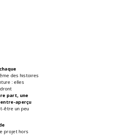
 chaque
même des histoires
ture : elles
ndront
re part, une
t entre-aperçu
ut-être un peu
de
ce projet hors