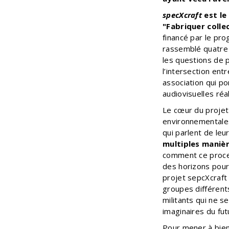
specXcraft
est le
"Fabriquer colle
financé par le pro
rassemblé quatre a
les questions de p
l’intersection ent
association qui p
audiovisuelles ré
Le cœur du projet 
environnementales
qui parlent de leu
multiples manièr
comment ce process
des horizons pour 
projet sepcXcraft 
groupes différents
militants qui ne s
imaginaires du fut
Pour mener à bie