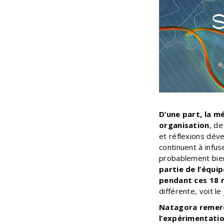
D’une part, la m
organisation
, de
et réflexions déve
continuent à infus
probablement bient
partie de l’équi
pendant ces 18 
différente, voit l
Natagora remerc
l’expérimentati