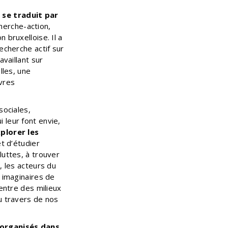
 se traduit par
cherche-action,
 bruxelloise. Il a
echerche actif sur
availlant sur
lles, une
uvres
sociales,
 leur font envie,
xplorer les
et d’étudier
luttes, à trouver
à, les acteurs du
s imaginaires de
 entre des milieux
u travers de nos
 organisés dans