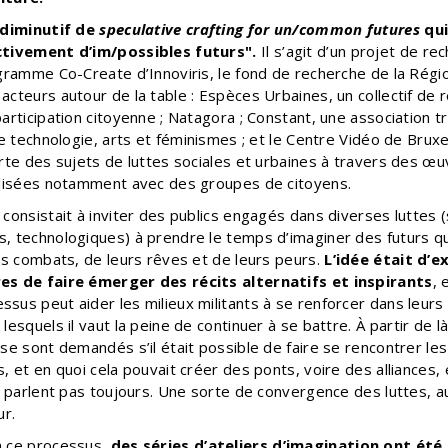
 diminutif de
speculative crafting for un/common futures
qui
ctivement d’im/possibles futurs".
Il s’agit d’un projet de re
gramme Co-Create d’Innoviris, le fond de recherche de la Région
cteurs autour de la table : Espèces Urbaines, un collectif de r
articipation citoyenne ; Natagora ; Constant, une association tr
re technologie, arts et féminismes ; et le Centre Vidéo de Bruxe
orte des sujets de luttes sociales et urbaines à travers des œ
alisées notamment avec des groupes de citoyens.
consistait à inviter des publics engagés dans diverses luttes (
, technologiques) à prendre le temps d’imaginer des futurs qui
rs combats, de leurs rêves et de leurs peurs.
L’idée était d’e
es de faire émerger des récits alternatifs et inspirants
, 
us peut aider les milieux militants à se renforcer dans leurs 
lesquels il vaut la peine de continuer à se battre.
À partir de l
se sont demandés s’il était possible de faire se rencontrer le
, et en quoi cela pouvait créer des ponts, voire des alliances,
e parlent pas toujours. Une sorte de convergence des luttes, a
ur.
n ce processus,
des séries d’ateliers d’imagination ont été