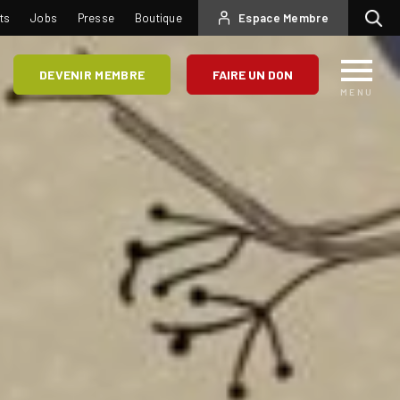
USER
ts
Jobs
Presse
Boutique
Espace Membre
Recherc
ACCOUNT
MENU
DEVENIR MEMBRE
FAIRE UN DON
MENU