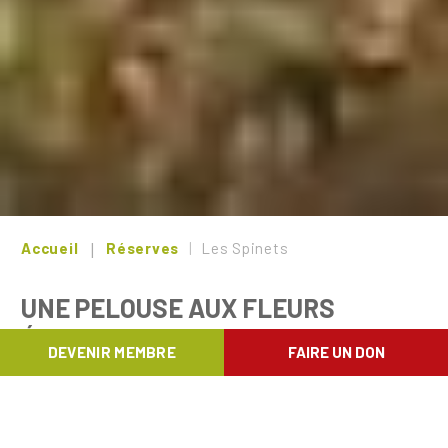
Accueil
Réserves
Les Spinets
UNE PELOUSE AUX FLEURS
ÉTONNANTES
DEVENIR MEMBRE
FAIRE UN DON
Située en bordure du village d'On (Marche-
en-Famenne), la réserve naturelle des