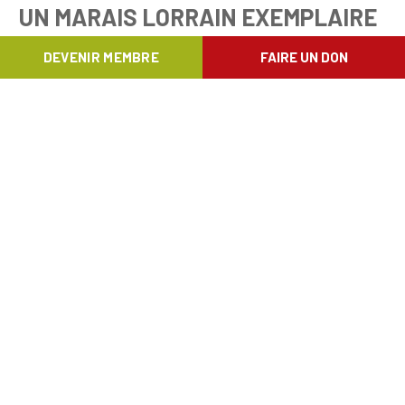
UN MARAIS LORRAIN EXEMPLAIRE
DEVENIR MEMBRE
FAIRE UN DON
Le marais de Chantemelle, situé en Lorraine
entre les villages de Vance et Chantemelle,
est l’un des plus vastes de la région. Seule
une petite partie est classée en réserve
naturelle, mais l’ensemble bénéficie d’un
statut de protection spéciale. Toutefois, la
meilleure protection reste l’attachement des
habitants au marais. Ce sont eux qui,
pendant plus de 15 ans, ont assuré la gestion
du site avec le groupe d’animation du village.