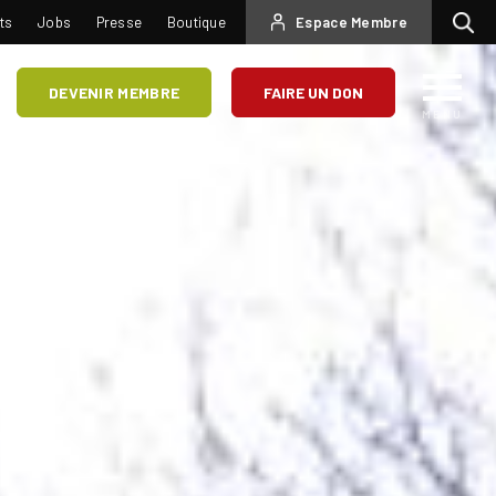
USER
ts
Jobs
Presse
Boutique
Espace Membre
Recherc
ACCOUNT
MENU
DEVENIR MEMBRE
FAIRE UN DON
MENU