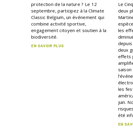
protection de la nature ? Le 12
Le Cinq
septembre, participez à la Climate
deux p
Classic Belgium, un événement qui
Martin
combine activité sportive,
espèce
engagement citoyen et soutien à la
les eff
biodiversité.
diminu
depuis
EN SAVOIR PLUS
deux g
effets
amplifi
saison
l’évén
électro
les fes
améric
juin. N
risque
été in
EN SAV