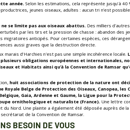
ette année.
Selon les estimations, cela représente jusqu’à 40 
eproductrices, jeunes oiseaux, adultes : aucun tri n’est possibl
 ne se limite pas aux oiseaux abattus.
Des milliers d’autres
turbés par les tirs et la pression de chasse : abandon des je
s migratoires anticipés. Pour certaines espèces, ces dérang
ences aussi graves que la destruction directe.
ux marais d’Harchies n’est pas une simple incohérence locale.
L
à plusieurs obligations européennes et internationales, 
iseaux et Habitats ainsi qu’à la Convention de Ramsar qu’
tion,
huit associations de protection de la nature ont déci
ue Royale Belge de Protection des Oiseaux, Canopea, les 
Belgique, Gaia, Ardenne et Gaume, la Ligue pour la Prote
roupe ornithologique et naturaliste (France).
Une lettre c
t du Nord. Une plainte a également été déposée auprès de l
secrétariat de la Convention de Ramsar.
NS BESOIN DE VOUS