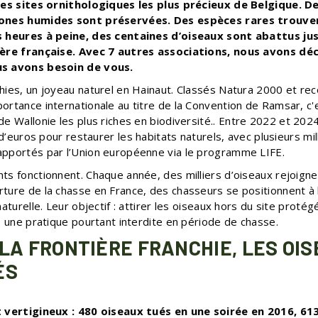
 des sites ornithologiques les plus précieux de Belgique. D
ones humides sont préservées. Des espèces rares trouvent
s heures à peine, des centaines d’oiseaux sont abattus jus
ière française. Avec 7 autres associations, nous avons déc
us avons besoin de vous.
hies, un joyeau naturel en Hainaut. Classés Natura 2000 et r
ortance internationale au titre de la Convention de Ramsar, c'
e Wallonie les plus riches en biodiversité.
. Entre 2022 et 2024,
n d’euros pour restaurer les habitats naturels, avec plusieurs mil
pportés par l’Union européenne via le programme LIFE.
s fonctionnent. Chaque année, des milliers d’oiseaux rejoignen
ture de la chasse en France, des chasseurs se positionnent à l
naturelle. Leur objectif : attirer les oiseaux hors du site protég
, une pratique pourtant interdite en période de chasse.
 LA FRONTIÈRE FRANCHIE, LES OI
ÉS
t vertigineux : 480 oiseaux tués en une soirée en 2016, 61