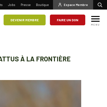
USER
ts
Jobs
Presse
Boutique
Espace Membre
Recherc
ACCOUNT
MENU
DEVENIR MEMBRE
FAIRE UN DON
MENU
ATTUS À LA FRONTIÈRE