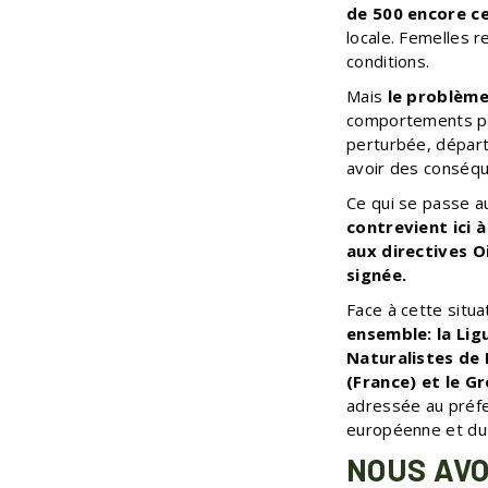
de 500 encore c
locale. Femelles r
conditions.
Mais
le problème
comportements per
perturbée, départ
avoir des conséqu
Ce qui se passe a
contrevient ici 
aux directives O
signée.
Face à cette situa
ensemble: la Lig
Naturalistes de 
(France) et le G
adressée au préfe
européenne et du 
NOUS AVO