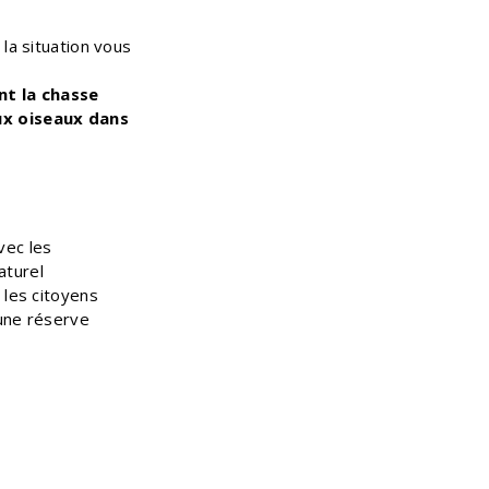
la situation vous
nt la chasse
ux oiseaux dans
vec les
aturel
 les citoyens
’une réserve