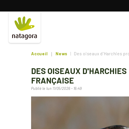
Aller
au
contenu
principal
Accueil
News
Des oiseaux d'Harchies pro
DES OISEAUX D'HARCHIES
FRANÇAISE
Publié le
lun 11/05/2026 - 16:49