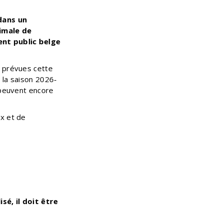
dans un
imale de
ent public belge
e prévues cette
 la saison 2026-
 peuvent encore
ux et de
sé, il doit être