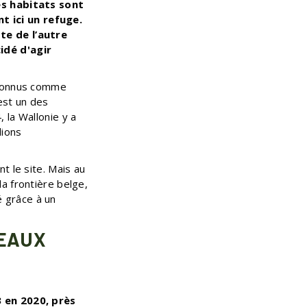
es habitats sont
 ici un refuge.
te de l’autre
idé d'agir
econnus comme
est un
des
 la Wallonie y a
lions
t le site. Mais au
a frontière belge,
é grâce à un
SEAUX
3 en 2020, près