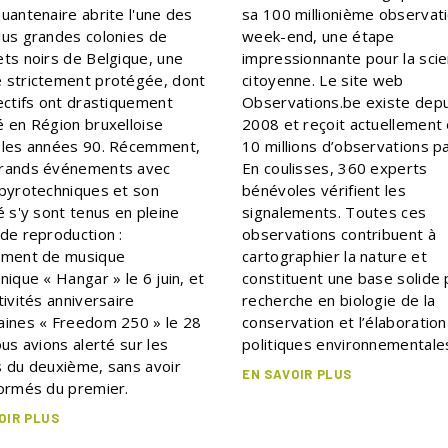
uantenaire abrite l'une des
sa 100 millionième observat
lus grandes colonies de
week-end, une étape
ets noirs de Belgique, une
impressionnante pour la sci
 strictement protégée, dont
citoyenne. Le site web
ectifs ont drastiquement
Observations.be existe depu
é en Région bruxelloise
2008 et reçoit actuellement
 les années 90. Récemment,
10 millions d’observations pa
rands événements avec
En coulisses, 360 experts
 pyrotechniques et son
bénévoles vérifient les
é s'y sont tenus en pleine
signalements. Toutes ces
 de reproduction :
observations contribuent à
ement de musique
cartographier la nature et
nique « Hangar » le 6 juin, et
constituent une base solide 
tivités anniversaire
recherche en biologie de la
aines « Freedom 250 » le 28
conservation et l’élaboratio
ous avions alerté sur les
politiques environnementale
s du deuxième, sans avoir
EN SAVOIR PLUS
formés du premier.
OIR PLUS