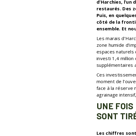
d’Harchies, l’un
restaurés. Des z
Puis, en quelque
côté de la front
ensemble. Et no
Les marais d’Harc
zone humide d’imp
espaces naturels d
investi 1,4 millio
supplémentaires a
Ces investissement
moment de l’ouver
face à la réserve 
agrainage intensif
UNE FOIS
SONT TIR
Les chiffres son