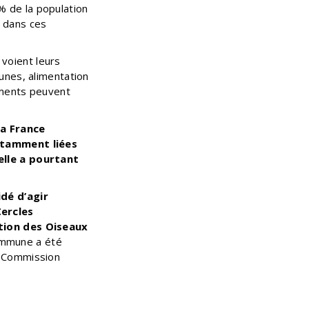
% de la population
e dans ces
 voient leurs
unes, alimentation
ements peuvent
a France
notamment liées
elle a pourtant
dé d’agir
Cercles
ction des Oiseaux
ommune a été
a Commission