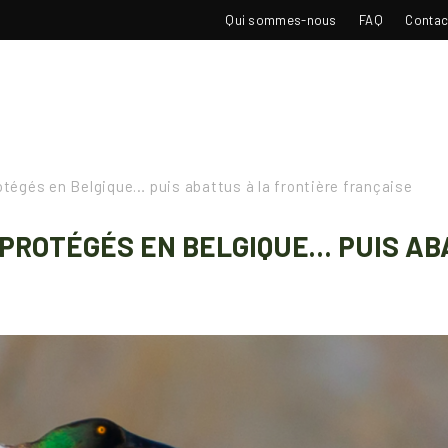
TOP
Qui sommes-nous
FAQ
Contac
NAVIGATION
tégés en Belgique… puis abattus à la frontière française
 PROTÉGÉS EN BELGIQUE… PUIS AB