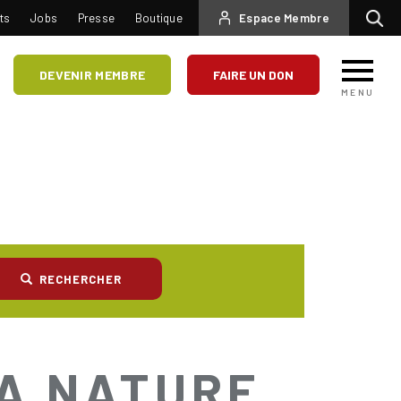
USER
ts
Jobs
Presse
Boutique
Espace Membre
Recherc
ACCOUNT
MENU
DEVENIR MEMBRE
FAIRE UN DON
MENU
RECHERCHER
LA NATURE