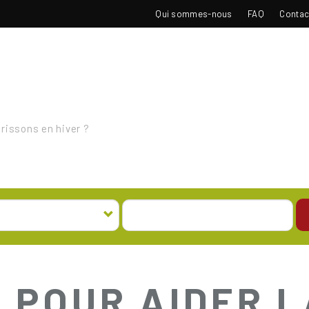
TOP
Qui sommes-nous
FAQ
Contac
NAVIGATION
érissons en hiver ?
 POUR AIDER 