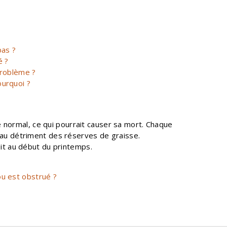
pas ?
é ?
problème ?
urquoi ?
e normal, ce qui pourrait causer sa mort. Chaque
, au détriment des réserves de graisse.
oit au début du printemps.
ou est obstrué ?