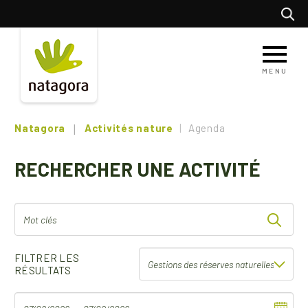
Aller
Recherc
au
contenu
principal
MENU
Natagora
Activités nature
Agenda
RECHERCHER UNE ACTIVITÉ
FILTRER LES
RÉSULTATS