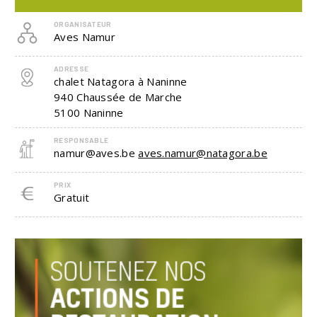
ORGANISATEUR
Aves Namur
ADRESSE
chalet Natagora à Naninne
940 Chaussée de Marche
5100
Naninne
RESPONSABLE
namur@aves.be
aves.namur@natagora.be
PRIX
Gratuit