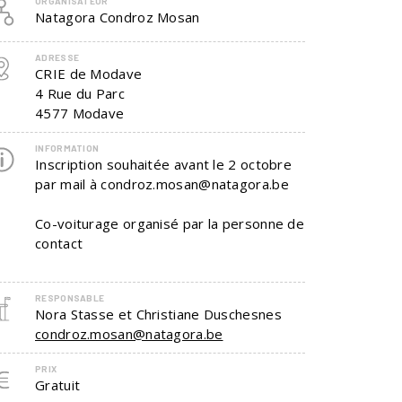
ORGANISATEUR
Natagora Condroz Mosan
ADRESSE
CRIE de Modave
4 Rue du Parc
4577
Modave
INFORMATION
Inscription souhaitée avant le 2 octobre
par mail à condroz.mosan@natagora.be
Co-voiturage organisé par la personne de
contact
RESPONSABLE
Nora Stasse et Christiane Duschesnes
condroz.mosan@natagora.be
PRIX
Gratuit