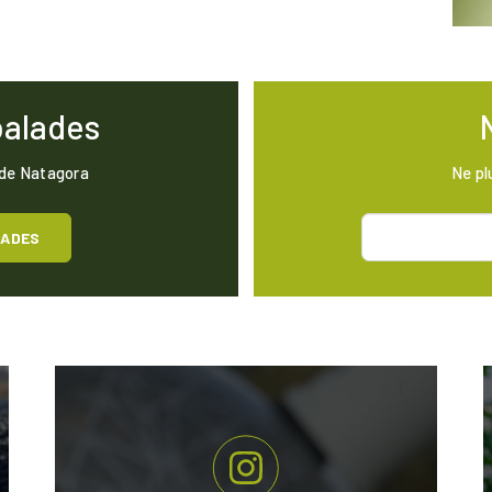
balades
 de Natagora
Ne pl
LADES