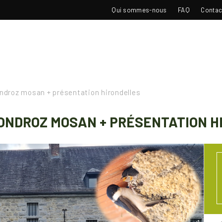
TOP
Qui sommes-nous
FAQ
Contac
NAVIGATION
ndroz mosan + présentation hirondelles
CONDROZ MOSAN + PRÉSENTATION 