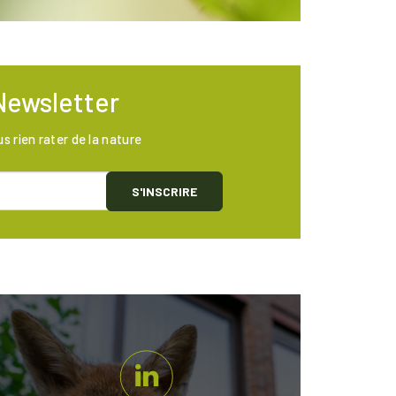
Newsletter
us rien rater de la nature
S'INSCRIRE