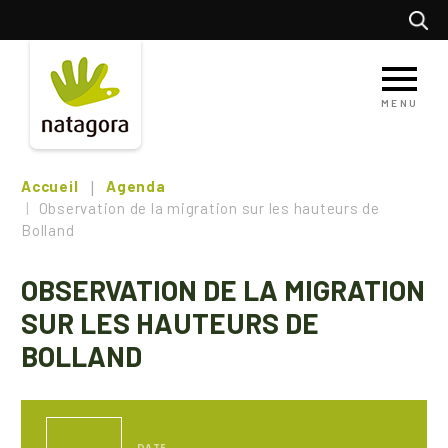
Aller
Recherc
au
contenu
principal
MENU
Accueil
Agenda
Observation de la migration sur les hauteurs de
Bolland
OBSERVATION DE LA MIGRATION
SUR LES HAUTEURS DE
BOLLAND
DATE