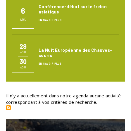
Conférence-débat sur le frelon
6
asiatique
AOÛ
EN SAVOIR PLUS
29
La Nuit Européenne des Chauves-
AOÛ
souris
30
EN SAVOIR PLUS
AOÛ
Il n'y a actuellement dans notre agenda aucune activité
correspondant à vos critères de recherche.