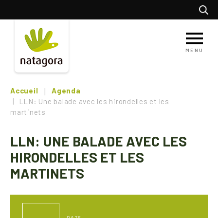
Aller
Recherc
au
contenu
principal
MENU
Accueil
Agenda
LLN: Une balade avec les hirondelles et les
martinets
LLN: UNE BALADE AVEC LES
HIRONDELLES ET LES
MARTINETS
DATE