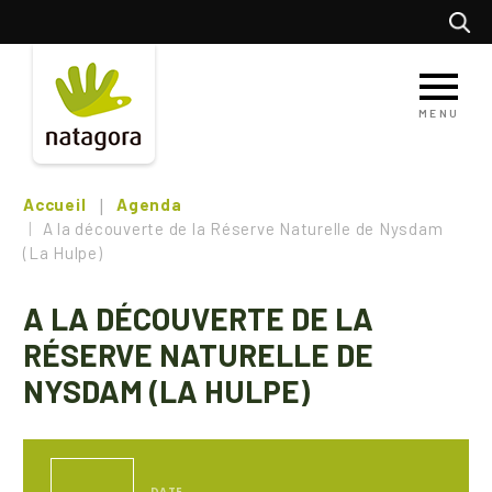
Aller
Recherc
au
contenu
principal
MENU
Accueil
Agenda
A la découverte de la Réserve Naturelle de Nysdam
(La Hulpe)
A LA DÉCOUVERTE DE LA
RÉSERVE NATURELLE DE
NYSDAM (LA HULPE)
DATE