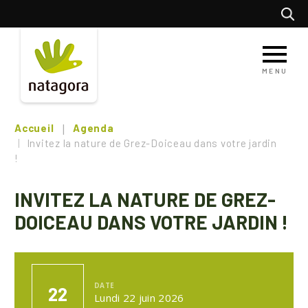
Aller
Recherc
au
contenu
principal
MENU
Accueil
Agenda
Invitez la nature de Grez-Doiceau dans votre jardin
!
INVITEZ LA NATURE DE GREZ-
DOICEAU DANS VOTRE JARDIN !
DATE
22
Lundi 22 juin 2026