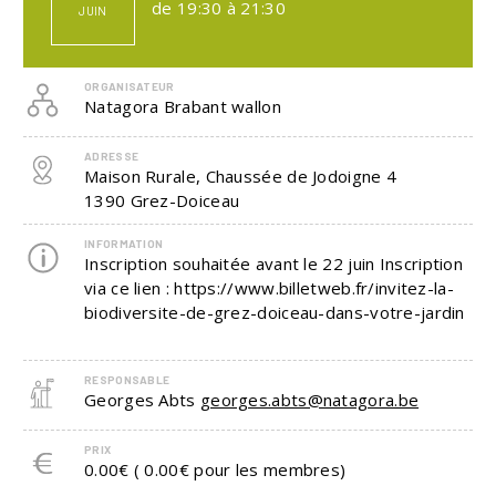
de 19:30 à 21:30
JUIN
ORGANISATEUR
Natagora Brabant wallon
ADRESSE
Maison Rurale, Chaussée de Jodoigne 4
1390
Grez-Doiceau
INFORMATION
Inscription souhaitée avant le 22 juin Inscription
via ce lien : https://www.billetweb.fr/invitez-la-
biodiversite-de-grez-doiceau-dans-votre-jardin
RESPONSABLE
Georges Abts
georges.abts@natagora.be
PRIX
0.00€ ( 0.00€ pour les membres)