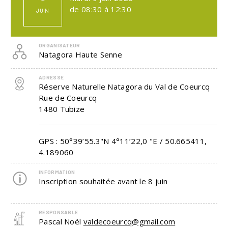
de 08:30 à 12:30
JUIN
ORGANISATEUR
Natagora Haute Senne
ADRESSE
Réserve Naturelle Natagora du Val de Coeurcq
Rue de Coeurcq
1480
Tubize
GPS : 50°39’55.3"N 4°11’22,0 "E / 50.665411,
4.189060
INFORMATION
Inscription souhaitée avant le 8 juin
RESPONSABLE
Pascal Noël
valdecoeurcq@gmail.com