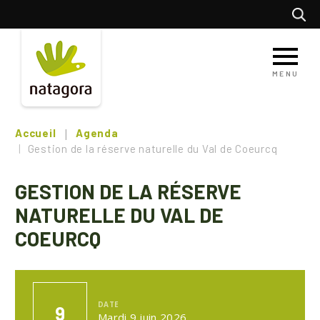
Aller
Recherc
au
contenu
principal
MENU
Accueil
Agenda
Gestion de la réserve naturelle du Val de Coeurcq
GESTION DE LA RÉSERVE
NATURELLE DU VAL DE
COEURCQ
DATE
9
Mardi 9 juin 2026