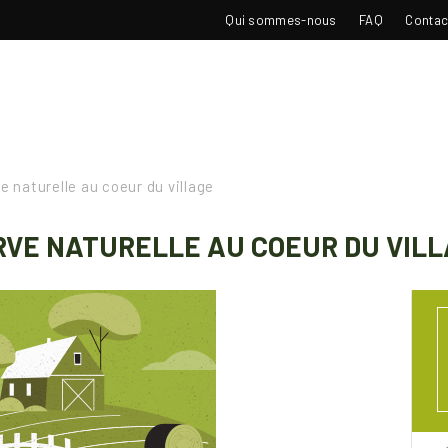
TOP
Qui sommes-nous
FAQ
Contac
NAVIGATION
 naturelle au coeur du village
RVE NATURELLE AU COEUR DU VIL