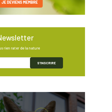
Newsletter
us rien rater de la nature
S'INSCRIRE