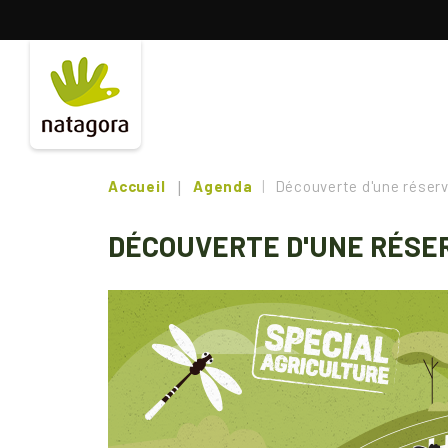
Aller
au
contenu
principal
Accueil
Agenda
Découverte d'une réserve
DÉCOUVERTE D'UNE RÉSE