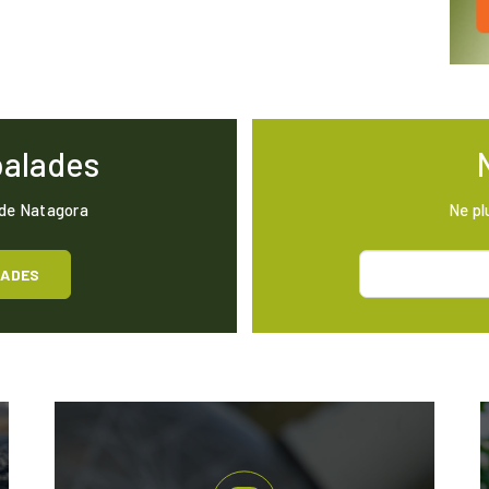
balades
 de Natagora
Ne pl
LADES