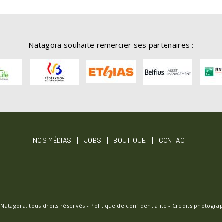
Natagora souhaite remercier ses partenaires :
OTER
NOS MÉDIAS
JOBS
BOUTIQUE
CONTACT
NU
 Natagora, tous droits réservés -
Politique de confidentialité
-
Crédits photogra