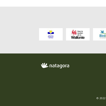
FO
ME
© 2022