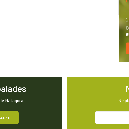
balades
 de Natagora
Ne pl
LADES