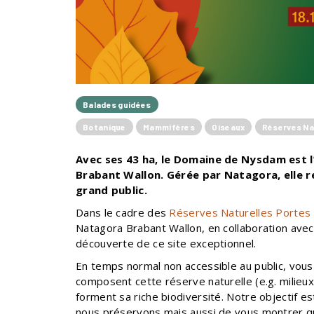
Balades guidées
Botanique
Mammifères
Oiseaux
Réserves Na
Avec ses 43 ha, le Domaine de Nysdam est l
Brabant Wallon. Gérée par Natagora, elle 
grand public.
Dans le cadre des
Réserves Naturelles Portes
Natagora Brabant Wallon, en collaboration ave
découverte de ce site exceptionnel.
En temps normal non accessible au public, vous 
composent cette réserve naturelle (e.g. milieux
forment sa riche biodiversité. Notre objectif e
nous préservons mais aussi de vous montrer que