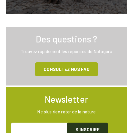
Des questions ?
Trouvez rapidement les réponses de Natagora
CONSULTEZ NOS FAQ
Newsletter
Ne plus rien rater de la nature
S'INSCRIRE