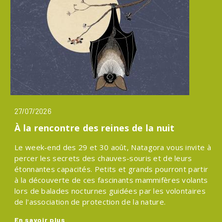
27/07/2026
À la rencontre des reines de la nuit
Le week-end des 29 et 30 août, Natagora vous invite à
percer les secrets des chauves-souris et de leurs
étonnantes capacités. Petits et grands pourront partir
à la découverte de ces fascinants mammifères volants
lors de balades nocturnes guidées par les volontaires
de l'association de protection de la nature.
En savoir plus