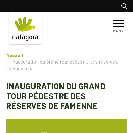
Aller
Recherc
au
contenu
principal
MENU
Accueil
Inauguration du Grand tour pédestre des réserves
de Famenne
INAUGURATION DU GRAND
TOUR PÉDESTRE DES
RÉSERVES DE FAMENNE
DATE