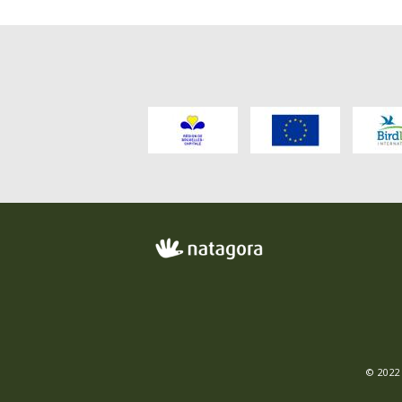
FO
ME
© 2022