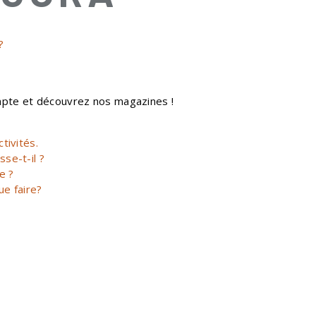
?
mpte et découvrez nos magazines !
tivités.
se-t-il ?
e ?
ue faire?