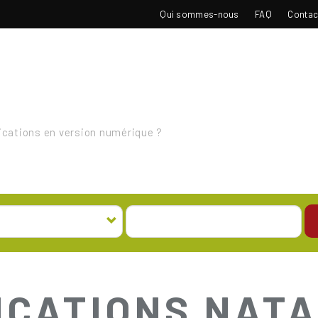
TOP
Qui sommes-nous
FAQ
Contac
NAVIGATION
cations en version numérique ?
ICATIONS NAT