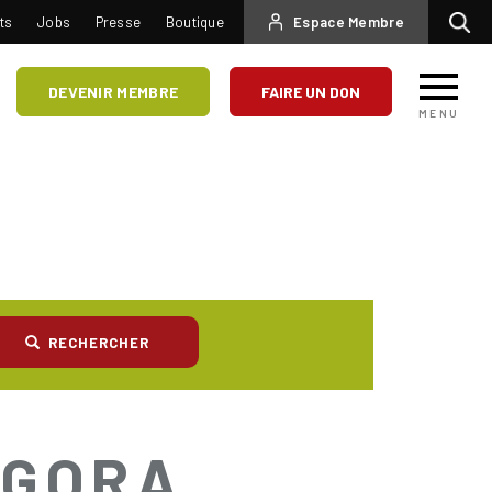
USER
ts
Jobs
Presse
Boutique
Espace Membre
Recherc
ACCOUNT
MENU
DEVENIR MEMBRE
FAIRE UN DON
MENU
RECHERCHER
AGORA