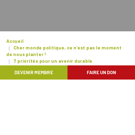
Accueil
Cher monde politique, ce n’est pas le moment
de nous planter !
7 priorités pour un avenir durable
Le décryptage des programmes des partis
DEVENIR MEMBRE
FAIRE UN DON
Ci-dessous, Natagora épingle pour vous les mesures
proposées par tous les partis francophones belges en
lien avec ses sept priorités pour les élections du 9 juin
2024.
L'association tient à préciser que le
référencement des mesures ne signifie pas que
Natagora les considère comme opportunes, justes,
réalisables ou efficaces.
Notre équipe s'est limitée à