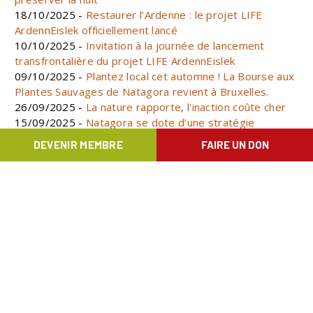
18/10/2025 -
Restaurer l’Ardenne : le projet LIFE
ArdennEislek officiellement lancé
10/10/2025 -
Invitation à la journée de lancement
transfrontalière du projet LIFE ArdennEislek
09/10/2025 -
Plantez local cet automne ! La Bourse aux
Plantes Sauvages de Natagora revient à Bruxelles.
26/09/2025 -
La nature rapporte, l'inaction coûte cher
15/09/2025 -
Natagora se dote d’une stratégie
ambitieuse pour améliorer l’état de la biodiversité d’ici
DEVENIR MEMBRE
FAIRE UN DON
2030
09/09/2025 -
🦅 Journées européennes de la migration
les 4 & 5 octobre 2026 !
02/09/2025 -
Erratum - INVITATION PRESSE : 250
cyclistes se mobilisent pour le climat à Bruxelles le 6
septembre
02/09/2025 -
INVITATION PRESSE : 250 cyclistes se
mobilisent pour le climat à Bruxelles le 6 septembre
27/08/2025 -
🦇 Nuit européenne des chauves-souris
2025 : les chauves-souris, alliées des agriculteurs !
07/08/2025 -
Kayaks sur la Lesse : les associations