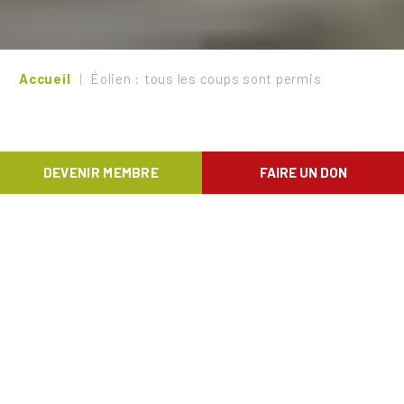
Accueil
Éolien : tous les coups sont permis
DEVENIR MEMBRE
FAIRE UN DON
La nécessaire sortie des énergies fossiles devra
notamment passer par le renouvelable. L’éolien,
qui fait partie des modes de production
accessibles en Wallonie, ne présente cependant
pas que des avantages. Son développement,
surtout, est aujourd’hui totalement anarchique. Il
est temps que les politiques arrêtent de faire
l’autruche.
Natagora est en première ligne pour mesurer les
impacts du réchauffement climatique : les périodes de