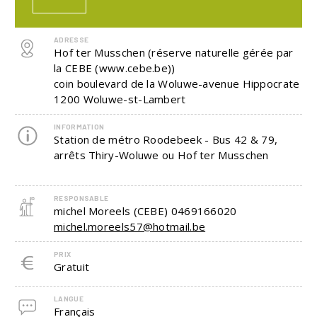
ADRESSE
Hof ter Musschen (réserve naturelle gérée par
la CEBE (www.cebe.be))
coin boulevard de la Woluwe-avenue Hippocrate
1200
Woluwe-st-Lambert
INFORMATION
Station de métro Roodebeek - Bus 42 & 79,
arrêts Thiry-Woluwe ou Hof ter Musschen
RESPONSABLE
michel Moreels (CEBE)
0469166020
michel.moreels57@hotmail.be
PRIX
Gratuit
LANGUE
Français