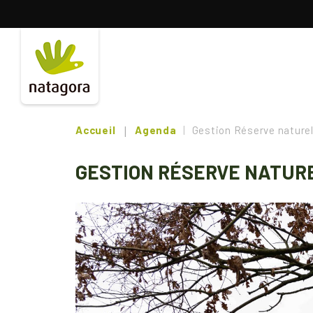
Aller
au
contenu
principal
Accueil
Agenda
Gestion Réserve naturell
GESTION RÉSERVE NATURE