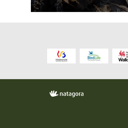
FO
ME