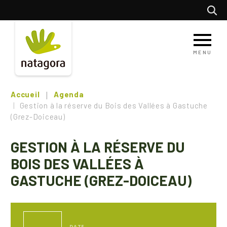
Aller
Recherc
au
contenu
principal
MENU
Accueil
Agenda
Gestion à la réserve du Bois des Vallées à Gastuche
(Grez-Doiceau)
GESTION À LA RÉSERVE DU
BOIS DES VALLÉES À
GASTUCHE (GREZ-DOICEAU)
DATE