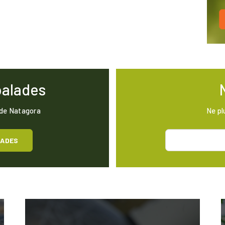
balades
 de Natagora
Ne pl
LADES