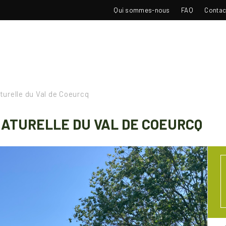
TOP
Qui sommes-nous
FAQ
Contac
NAVIGATION
turelle du Val de Coeurcq
NATURELLE DU VAL DE COEURCQ