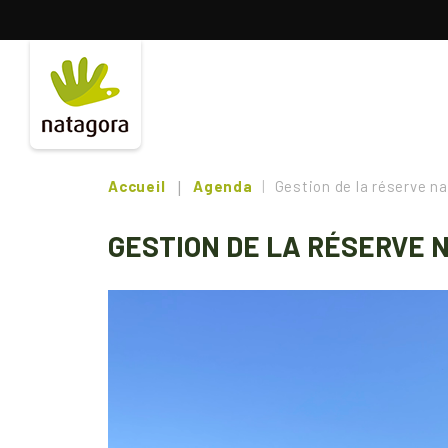
Aller
au
contenu
principal
Accueil
Agenda
Gestion de la réserve na
GESTION DE LA RÉSERVE 