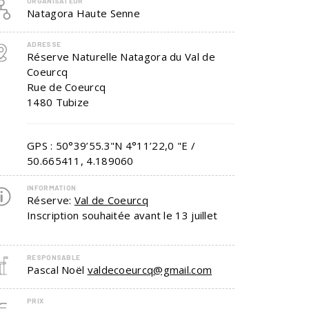
ORGANISATEUR
Natagora Haute Senne
ADRESSE
Réserve Naturelle Natagora du Val de
Coeurcq
Rue de Coeurcq
1480
Tubize
GPS : 50°39’55.3"N 4°11’22,0 "E /
50.665411, 4.189060
INFORMATION
Réserve:
Val de Coeurcq
Inscription souhaitée avant le 13 juillet
RESPONSABLE
Pascal Noël
valdecoeurcq@gmail.com
PRIX