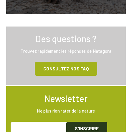
Des questions ?
Trouvez rapidement les réponses de Natagora
CONSULTEZ NOS FAQ
Newsletter
Ne plus rien rater de la nature
S'INSCRIRE