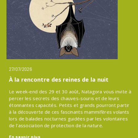
27/07/2026
À la rencontre des reines de la nuit
Le week-end des 29 et 30 août, Natagora vous invite à
percer les secrets des chauves-souris et de leurs
étonnantes capacités. Petits et grands pourront partir
à la découverte de ces fascinants mammifères volants
lors de balades nocturnes guidées par les volontaires
de l'association de protection de la nature.
En savoir plus