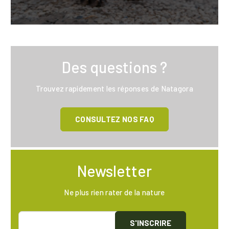
Des questions ?
Trouvez rapidement les réponses de Natagora
CONSULTEZ NOS FAQ
Newsletter
Ne plus rien rater de la nature
S'INSCRIRE