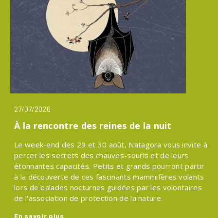
27/07/2026
À la rencontre des reines de la nuit
Le week-end des 29 et 30 août, Natagora vous invite à
percer les secrets des chauves-souris et de leurs
étonnantes capacités. Petits et grands pourront partir
à la découverte de ces fascinants mammifères volants
lors de balades nocturnes guidées par les volontaires
de l'association de protection de la nature.
En savoir plus