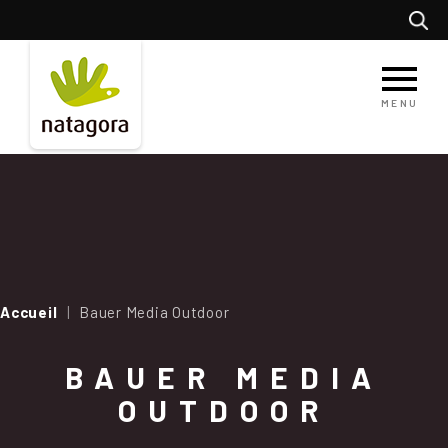
Aller
Recherc
au
contenu
principal
MENU
Accueil
Bauer Media Outdoor
BAUER MEDIA
OUTDOOR